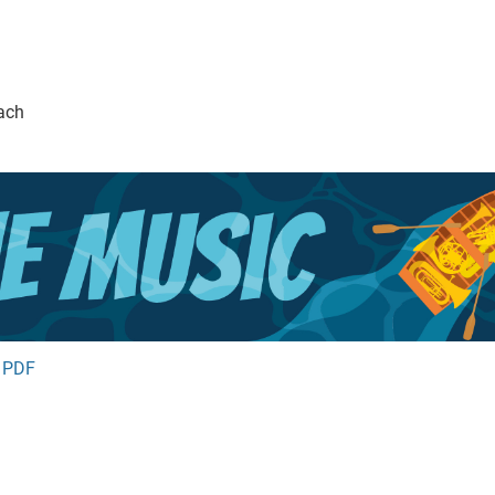
ach
s PDF
)